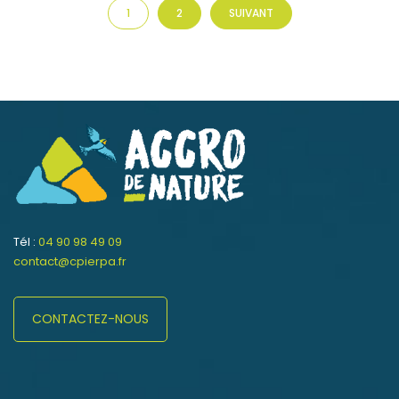
1
2
SUIVANT
Tél :
04 90 98 49 09
contact@cpierpa.fr
CONTACTEZ-NOUS