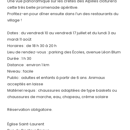
Une vue panoramique sur les crêtes des Alpilles clôturera
cette très belle promenade apéritive.
Profitez-en pour dîner ensuite dans l’un des restaurants du
village !
Dates : du vendredi 10 au vendredi 17 juillet et du lundi 3 au
mardi 11 août
Horaires : de 18 h 30 à 20 h
Lieu de rendez-vous : parking des Écoles, avenue Léon Blum
Durée : 1 h 30
Distance : environ 1 km
Niveau : facile
Public : adultes et enfants à partir de 6 ans. Animaux
acceptés en laisse
Matériel requis : chaussures adaptées de type baskets ou
chaussures de marche, eau, chapeau, crème solaire
Réservation obligatoire.
Église Saint-Laurent