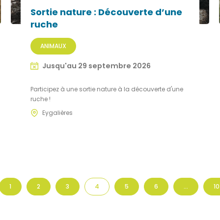
Sortie nature : Découverte d’une
ruche
ANIMAUX
Jusqu'au 29 septembre 2026
Participez à une sortie nature à la découverte d'une
ruche !
Eygalières
1
2
3
4
5
6
…
10