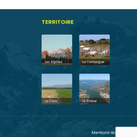
TERRITOIRE
Les Alpilles
La Camargue
La Crau
Le Rhône
Mentions légales