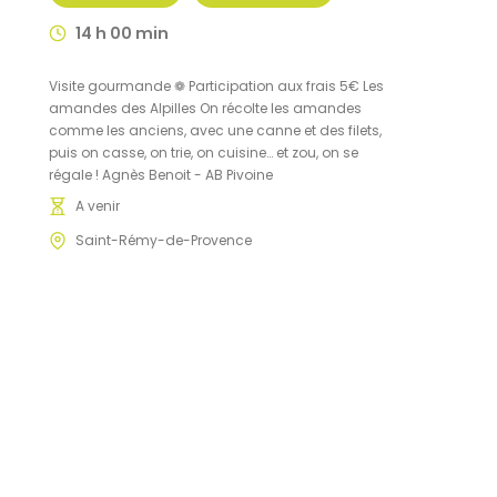
14 h 00 min
Visite gourmande ❁ Participation aux frais 5€ Les
amandes des Alpilles On récolte les amandes
comme les anciens, avec une canne et des filets,
puis on casse, on trie, on cuisine… et zou, on se
régale ! Agnès Benoit - AB Pivoine
A venir
Saint-Rémy-de-Provence