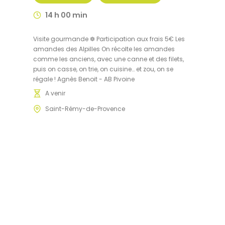
14 h 00 min
Visite gourmande ❁ Participation aux frais 5€ Les
amandes des Alpilles On récolte les amandes
comme les anciens, avec une canne et des filets,
puis on casse, on trie, on cuisine… et zou, on se
régale ! Agnès Benoit - AB Pivoine
A venir
Saint-Rémy-de-Provence